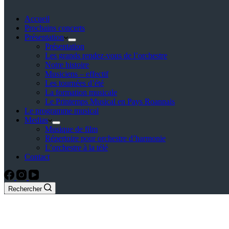
Accueil
Prochains concerts
Présentation
Présentation
Les grands rendez-vous de l’orchestre
Notre histoire
Musiciens – effectif
Les tournées d’été
La formation musicale
Le Printemps Musical en Pays Roannais
Le programme musical
Medias
Musique de film
Répertoire pour orchestre d’harmonie
L’orchestre à la télé
Contact
Rechercher