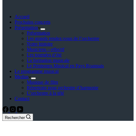
Accueil
Prochains concerts
Présentation
Présentation
Les grands rendez-vous de l’orchestre
Notre histoire
Musiciens – effectif
Les tournées d’été
La formation musicale
Le Printemps Musical en Pays Roannais
Le programme musical
Medias
Musique de film
Répertoire pour orchestre d’harmonie
L’orchestre à la télé
Contact
Rechercher