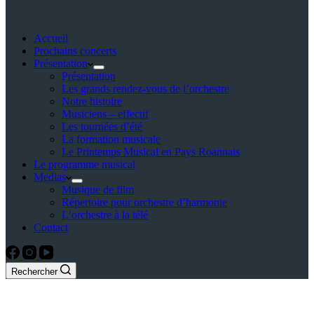
Accueil
Prochains concerts
Présentation
Présentation
Les grands rendez-vous de l’orchestre
Notre histoire
Musiciens – effectif
Les tournées d’été
La formation musicale
Le Printemps Musical en Pays Roannais
Le programme musical
Medias
Musique de film
Répertoire pour orchestre d’harmonie
L’orchestre à la télé
Contact
Rechercher