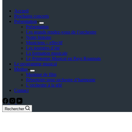
Accueil
Prochains concerts
Présentation
Présentation
Les grands rendez-vous de l’orchestre
Notre histoire
Musiciens – effectif
Les tournées d’été
La formation musicale
Le Printemps Musical en Pays Roannais
Le programme musical
Medias
Musique de film
Répertoire pour orchestre d’harmonie
L’orchestre à la télé
Contact
Rechercher