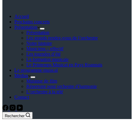
Accueil
Prochains concerts
Présentation
Présentation
Les grands rendez-vous de l’orchestre
Notre histoire
Musiciens – effectif
Les tournées d’été
La formation musicale
Le Printemps Musical en Pays Roannais
Le programme musical
Medias
Musique de film
Répertoire pour orchestre d’harmonie
L’orchestre à la télé
Contact
Rechercher