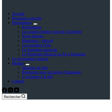
Accueil
Prochains concerts
Présentation
Présentation
Les grands rendez-vous de l’orchestre
Notre histoire
Musiciens – effectif
Les tournées d’été
La formation musicale
Le Printemps Musical en Pays Roannais
Le programme musical
Medias
Musique de film
Répertoire pour orchestre d’harmonie
L’orchestre à la télé
Contact
Rechercher