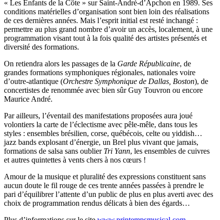
« Les Enfants de la Côte » sur Saint-André-d’Apchon en 1989. Ses
conditions matérielles d’organisation sont bien loin des réalisations
de ces dernières années. Mais l’esprit initial est resté inchangé :
permettre au plus grand nombre d’avoir un accès, localement, à une
programmation visant tout à la fois qualité des artistes présentés et
diversité des formations.
On retiendra alors les passages de la
Garde Républicaine
, de
grandes formations symphoniques régionales, nationales voire
d’outre-atlantique (
Orchestre Symphonique de Dallas, Boston
), de
concertistes de renommée avec bien sûr Guy Touvron ou encore
Maurice André.
Par ailleurs, l’éventail des manifestations proposées aura joué
volontiers la carte de l’éclectisme avec pêle-mêle, dans tous les
styles : ensembles brésilien, corse, québécois, celte ou yiddish…
jazz bands explosant d’énergie, un Brel plus vivant que jamais,
formations de salsa sans oublier
Tri Yann
, les ensembles de cuivres
et autres quintettes à vents chers à nos cœurs !
Amour de la musique et pluralité des expressions constituent sans
aucun doute le fil rouge de ces trente années passées à prendre le
pari d’équilibrer l’attente d’un public de plus en plus averti avec des
choix de programmation rendus délicats à bien des égards…
Plus d’informations sur le site
www.printempsmusical.com