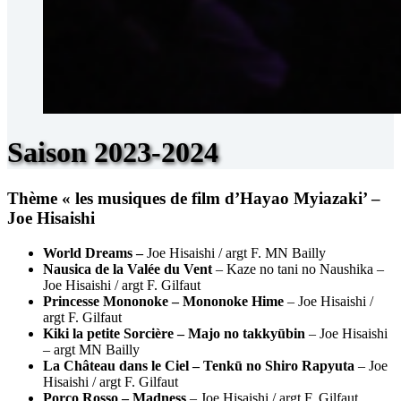
Saison 2023-2024
Thème « les musiques de film d’Hayao Myiazaki’ –
Joe Hisaishi
World Dreams –
Joe Hisaishi / argt F. MN Bailly
Nausica de la Valée du Vent
– Kaze no tani no Naushika –
Joe Hisaishi / argt F. Gilfaut
Princesse Mononoke – Mononoke Hime
– Joe Hisaishi /
argt F. Gilfaut
Kiki la petite Sorcière – Majo no takkyūbin
– Joe Hisaishi
– argt MN Bailly
La Château dans le Ciel – Tenkū no Shiro Rapyuta
– Joe
Hisaishi / argt F. Gilfaut
Porco Rosso – Madness
– Joe Hisaishi / argt F. Gilfaut