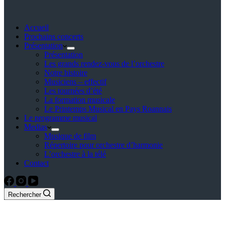
Accueil
Prochains concerts
Présentation
Présentation
Les grands rendez-vous de l’orchestre
Notre histoire
Musiciens – effectif
Les tournées d’été
La formation musicale
Le Printemps Musical en Pays Roannais
Le programme musical
Medias
Musique de film
Répertoire pour orchestre d’harmonie
L’orchestre à la télé
Contact
Rechercher