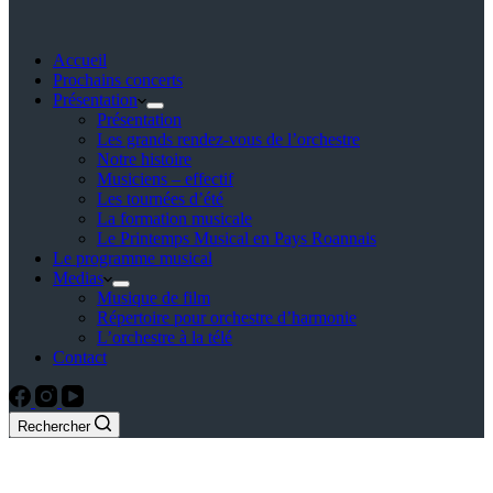
Accueil
Prochains concerts
Présentation
Présentation
Les grands rendez-vous de l’orchestre
Notre histoire
Musiciens – effectif
Les tournées d’été
La formation musicale
Le Printemps Musical en Pays Roannais
Le programme musical
Medias
Musique de film
Répertoire pour orchestre d’harmonie
L’orchestre à la télé
Contact
Rechercher