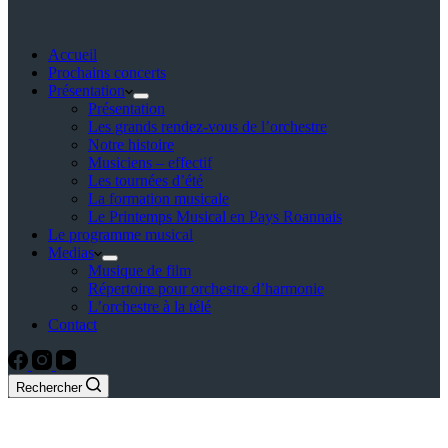
Accueil
Prochains concerts
Présentation
Présentation
Les grands rendez-vous de l’orchestre
Notre histoire
Musiciens – effectif
Les tournées d’été
La formation musicale
Le Printemps Musical en Pays Roannais
Le programme musical
Medias
Musique de film
Répertoire pour orchestre d’harmonie
L’orchestre à la télé
Contact
Rechercher