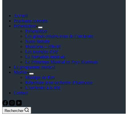
Accueil
Prochains concerts
Présentation
Présentation
Les grands rendez-vous de l’orchestre
Notre histoire
Musiciens – effectif
Les tournées d’été
La formation musicale
Le Printemps Musical en Pays Roannais
Le programme musical
Medias
Musique de film
Répertoire pour orchestre d’harmonie
L’orchestre à la télé
Contact
Rechercher