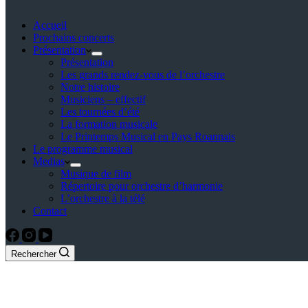
Accueil
Prochains concerts
Présentation
Présentation
Les grands rendez-vous de l’orchestre
Notre histoire
Musiciens – effectif
Les tournées d’été
La formation musicale
Le Printemps Musical en Pays Roannais
Le programme musical
Medias
Musique de film
Répertoire pour orchestre d’harmonie
L’orchestre à la télé
Contact
Rechercher