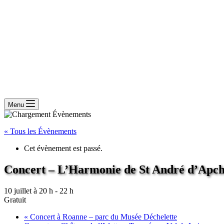
Menu
« Tous les Évènements
Cet évènement est passé.
Concert – L’Harmonie de St André d’Apch
10 juillet à 20 h
-
22 h
Gratuit
«
Concert à Roanne – parc du Musée Déchelette