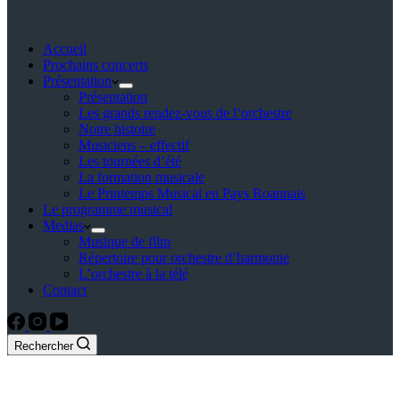
Accueil
Prochains concerts
Présentation
Présentation
Les grands rendez-vous de l’orchestre
Notre histoire
Musiciens – effectif
Les tournées d’été
La formation musicale
Le Printemps Musical en Pays Roannais
Le programme musical
Medias
Musique de film
Répertoire pour orchestre d’harmonie
L’orchestre à la télé
Contact
Rechercher