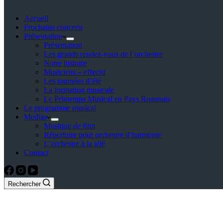
Accueil
Prochains concerts
Présentation
Présentation
Les grands rendez-vous de l’orchestre
Notre histoire
Musiciens – effectif
Les tournées d’été
La formation musicale
Le Printemps Musical en Pays Roannais
Le programme musical
Medias
Musique de film
Répertoire pour orchestre d’harmonie
L’orchestre à la télé
Contact
Rechercher