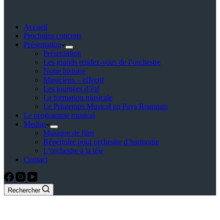
Accueil
Prochains concerts
Présentation
Présentation
Les grands rendez-vous de l’orchestre
Notre histoire
Musiciens – effectif
Les tournées d’été
La formation musicale
Le Printemps Musical en Pays Roannais
Le programme musical
Medias
Musique de film
Répertoire pour orchestre d’harmonie
L’orchestre à la télé
Contact
Rechercher