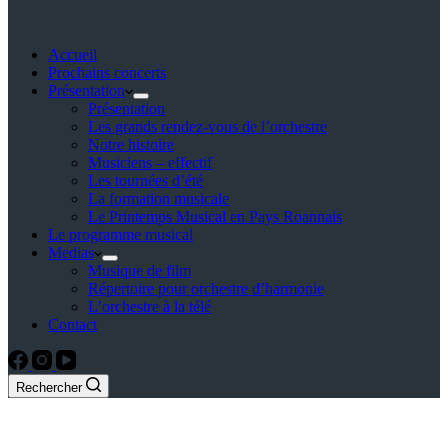
Accueil
Prochains concerts
Présentation
Présentation
Les grands rendez-vous de l’orchestre
Notre histoire
Musiciens – effectif
Les tournées d’été
La formation musicale
Le Printemps Musical en Pays Roannais
Le programme musical
Medias
Musique de film
Répertoire pour orchestre d’harmonie
L’orchestre à la télé
Contact
Rechercher