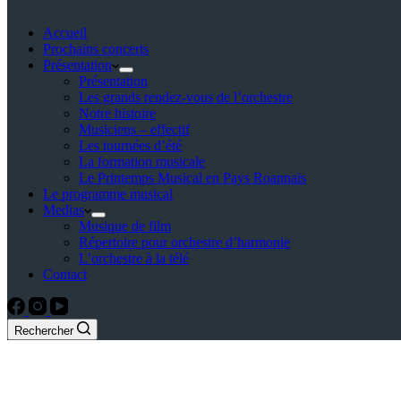
Accueil
Prochains concerts
Présentation
Présentation
Les grands rendez-vous de l’orchestre
Notre histoire
Musiciens – effectif
Les tournées d’été
La formation musicale
Le Printemps Musical en Pays Roannais
Le programme musical
Medias
Musique de film
Répertoire pour orchestre d’harmonie
L’orchestre à la télé
Contact
Rechercher