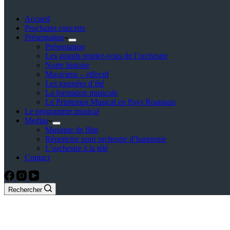
Accueil
Prochains concerts
Présentation
Présentation
Les grands rendez-vous de l’orchestre
Notre histoire
Musiciens – effectif
Les tournées d’été
La formation musicale
Le Printemps Musical en Pays Roannais
Le programme musical
Medias
Musique de film
Répertoire pour orchestre d’harmonie
L’orchestre à la télé
Contact
Rechercher