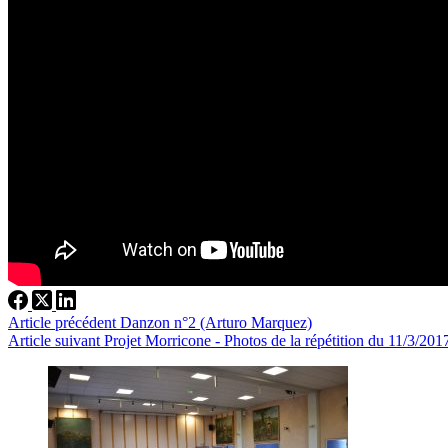
Article
précédent
Danzon n°2 (Arturo Marquez)
Article
suivant
Projet Morricone - Photos de la répétition du 11/3/201