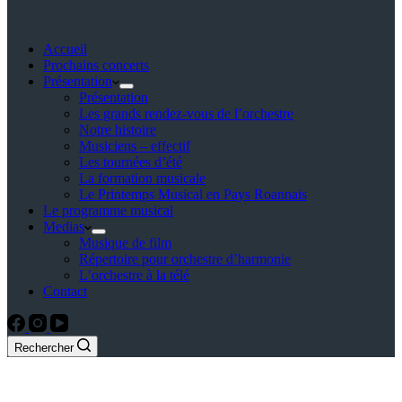
Accueil
Prochains concerts
Présentation
Présentation
Les grands rendez-vous de l’orchestre
Notre histoire
Musiciens – effectif
Les tournées d’été
La formation musicale
Le Printemps Musical en Pays Roannais
Le programme musical
Medias
Musique de film
Répertoire pour orchestre d’harmonie
L’orchestre à la télé
Contact
Rechercher