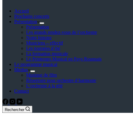
Accueil
Prochains concerts
Présentation
Présentation
Les grands rendez-vous de l’orchestre
Notre histoire
Musiciens – effectif
Les tournées d’été
La formation musicale
Le Printemps Musical en Pays Roannais
Le programme musical
Medias
Musique de film
Répertoire pour orchestre d’harmonie
L’orchestre à la télé
Contact
Rechercher