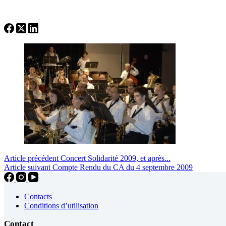
Article
précédent
Concert Solidarité 2009, et après...
Article
suivant
Compte Rendu du CA du 4 septembre 2009
Contacts
Conditions d’utilisation
Contact