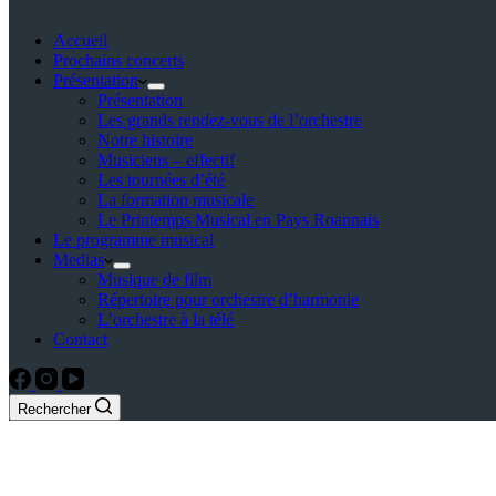
Accueil
Prochains concerts
Présentation
Présentation
Les grands rendez-vous de l’orchestre
Notre histoire
Musiciens – effectif
Les tournées d’été
La formation musicale
Le Printemps Musical en Pays Roannais
Le programme musical
Medias
Musique de film
Répertoire pour orchestre d’harmonie
L’orchestre à la télé
Contact
Rechercher