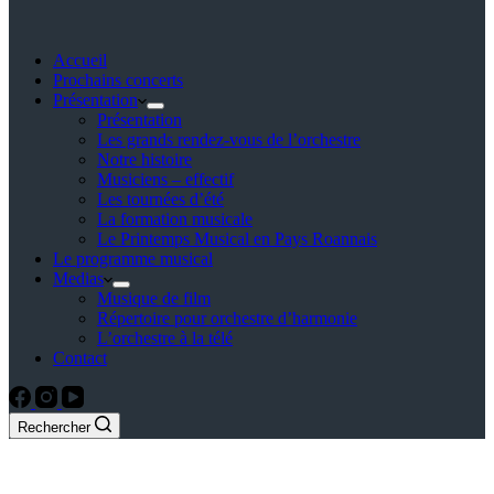
Accueil
Prochains concerts
Présentation
Présentation
Les grands rendez-vous de l’orchestre
Notre histoire
Musiciens – effectif
Les tournées d’été
La formation musicale
Le Printemps Musical en Pays Roannais
Le programme musical
Medias
Musique de film
Répertoire pour orchestre d’harmonie
L’orchestre à la télé
Contact
Rechercher