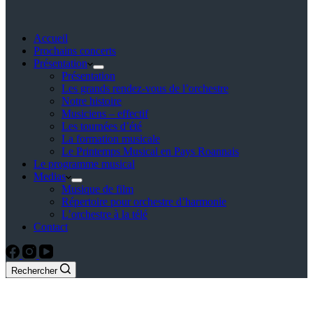
Accueil
Prochains concerts
Présentation
Présentation
Les grands rendez-vous de l’orchestre
Notre histoire
Musiciens – effectif
Les tournées d’été
La formation musicale
Le Printemps Musical en Pays Roannais
Le programme musical
Medias
Musique de film
Répertoire pour orchestre d’harmonie
L’orchestre à la télé
Contact
Rechercher