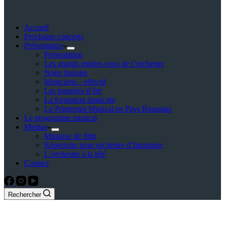
Accueil
Prochains concerts
Présentation
Présentation
Les grands rendez-vous de l’orchestre
Notre histoire
Musiciens – effectif
Les tournées d’été
La formation musicale
Le Printemps Musical en Pays Roannais
Le programme musical
Medias
Musique de film
Répertoire pour orchestre d’harmonie
L’orchestre à la télé
Contact
Rechercher